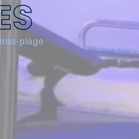
ES
lras-plage