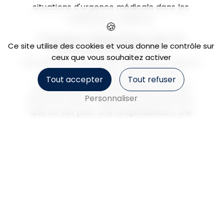
situations d'urgence médicale dans les
meilleures conditions.
Transferts médicalisés vers les
Ce site utilise des cookies et vous donne le contrôle sur
établissements de santé
ceux que vous souhaitez activer
Les ambulances de SARL Ambulance Deyres
assurent également des transferts
Tout accepter
Tout refuser
médicalisés vers les établissements de
Personnaliser
santé de Valras-Plage et de ses environs.
Que ce soit pour une hospitalisation, une
consultation médicale ou une rééducation,
les équipes d'ambulanciers veillent au
confort et à la sécurité des patients tout au
long du trajet.
Equipe professionnelle et véhicules
adaptés
L'équipe de SARL Ambulance Deyres est
composée de professionnels de santé