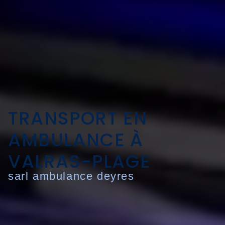
TRANSPORT EN
AMBULANCE À
VALRAS-PLAGE
sarl ambulance deyres