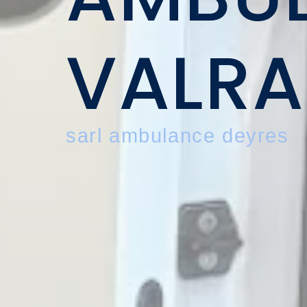
VALRA
sarl ambulance deyres