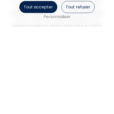
En cas d'urgence médicale, chaque minute
compte. C'est pourquoi SARL Ambulance
Tout accepter
Tout refuser
Deyres s'engage à être disponible 24 heures
Personnaliser
sur 24, 7 jours sur 7, pour répondre à vos
appels d'urgence. Notre réactivité et notre
rapidité d'intervention font de nous un
acteur incontournable dans le domaine du
transport sanitaire à Cers.
Confiance et professionnalisme
Avec SARL Ambulance Deyres, vous pouvez
faire confiance à une entreprise sérieuse et
engagée dans la prise en charge des
patients en situation d'urgence. Notre équipe
met tout en œuvre pour garantir un service
de qualité, respectueux des normes en
vigueur et des besoins spécifiques de chaque
patient.