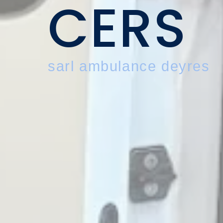
CERS
sarl ambulance deyres