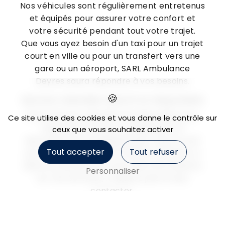
Nos véhicules sont régulièrement entretenus
et équipés pour assurer votre confort et
votre sécurité pendant tout votre trajet.
Que vous ayez besoin d'un taxi pour un trajet
court en ville ou pour un transfert vers une
gare ou un aéroport, SARL Ambulance
Deyres saura répondre à vos besoins.
Service clientèle réactif et disponible
Notre service clientèle est disponible pour
Ce site utilise des cookies et vous donne le contrôle sur
répondre à toutes vos questions et
ceux que vous souhaitez activer
demandes de renseignements. Que ce soit
Tout accepter
Tout refuser
pour réserver un taxi à l'avance, obtenir un
devis ou simplement avoir des informations
Personnaliser
sur nos services, n'hésitez pas à nous
contacter.
Réservez votre taxi à Béziers dès
maintenant