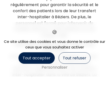
régulièrement pour garantir la sécurité et le
confort des patients lors de leur transfert
inter-hospitalier à Béziers. De plus, le
personnel est formé pour intervenir de
manière efficace et bienveillante lors de
chaque trajet.
Ce site utilise des cookies et vous donne le contrôle sur
Une disponibilité et une réactivité
ceux que vous souhaitez activer
optimales
Grâce à sa localisation stratégique à Valras-
Tout accepter
Tout refuser
Plage, SARL Ambulance Deyres peut
Personnaliser
intervenir rapidement pour tout transfert
inter-hospitalier dans la ville de Béziers. La
société s'engage à être disponible 24h/24 et
7j/7 afin d'assurer une prise en charge sans
délai et une gestion optimale des urgences
médicales.
Une collaboration étroite avec les