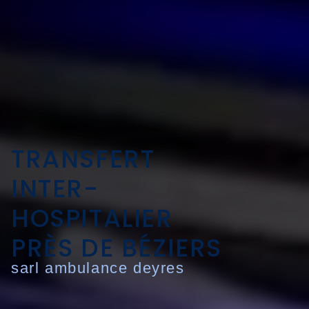
TRANSFERT
INTER-
HOSPITALIER
PRÈS DE BÉZIERS
sarl ambulance deyres