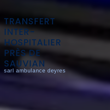
TRANSFERT
INTER-
HOSPITALIER
PRÈS DE
SAUVIAN
sarl ambulance deyres