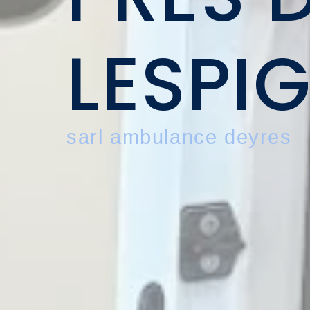
LESPI
sarl ambulance deyres