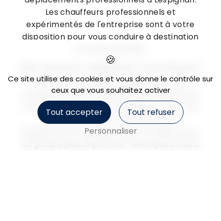
Les chauffeurs professionnels et
expérimentés de l'entreprise sont à votre
disposition pour vous conduire à destination
en toute sérénité.
Des solutions adaptées à vos besoins
Ce site utilise des cookies et vous donne le contrôle sur
Que vous soyez seul ou en groupe, SARL
ceux que vous souhaitez activer
Ambulance Deyres propose des solutions de
transport adaptées à vos besoins. Que vous
Tout accepter
Tout refuser
ayez besoin d'une voiture pour un
Personnaliser
déplacement individuel ou d'un minibus pour
un groupe plus important, l'entreprise saura
s'adapter à votre demande. De plus, les
chauffeurs sont parfaitement formés pour
s'adapter à vos contraintes horaires et vous
garantir une ponctualité irréprochable.
Un service disponible 24/7