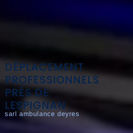
DÉPLACEMENT
PROFESSIONNELS
PRÈS DE
LESPIGNAN
sarl ambulance deyres