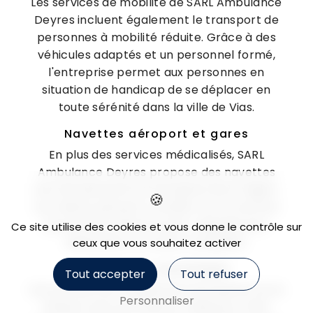
Les services de mobilité de SARL Ambulance
Deyres incluent également le transport de
personnes à mobilité réduite. Grâce à des
véhicules adaptés et un personnel formé,
l'entreprise permet aux personnes en
situation de handicap de se déplacer en
toute sérénité dans la ville de Vias.
Navettes aéroport et gares
En plus des services médicalisés, SARL
Ambulance Deyres propose des navettes
vers les aéroports et les gares de la région.
Les clients peuvent compter sur un service
ponctuel et efficace pour rejoindre leur
Ce site utilise des cookies et vous donne le contrôle sur
destination en toute tranquillité.
ceux que vous souhaitez activer
Transport touristique
Tout accepter
Tout refuser
Les services de mobilité de l'entreprise ne se
Personnaliser
limitent pas aux besoins médicaux. SARL