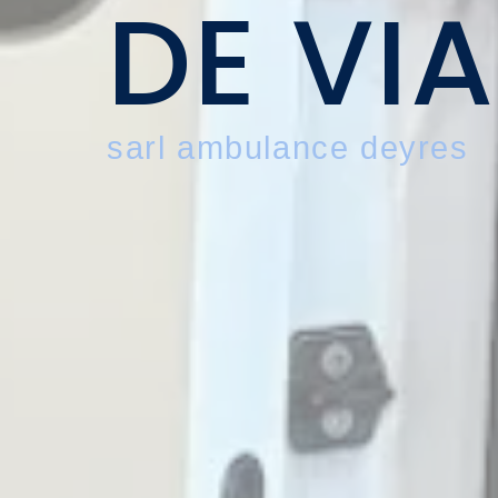
DE VI
sarl ambulance deyres