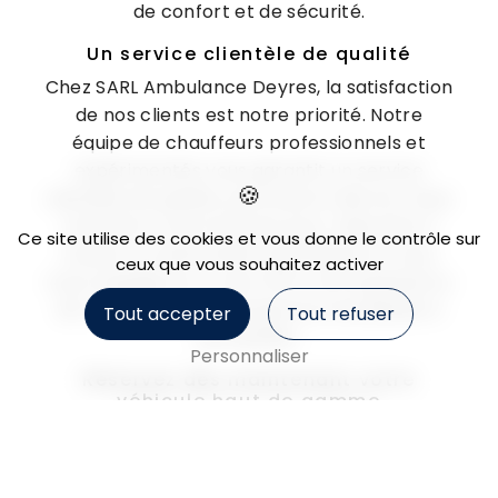
de confort et de sécurité.
Un service clientèle de qualité
Chez SARL Ambulance Deyres, la satisfaction
de nos clients est notre priorité. Notre
équipe de chauffeurs professionnels et
expérimentés vous garantit un service
clientèle de qualité, ponctuel et discret. Nous
sommes à votre écoute pour répondre à
Ce site utilise des cookies et vous donne le contrôle sur
toutes vos demandes spécifiques et nous
ceux que vous souhaitez activer
nous engageons à vous offrir une expérience
de transport haut de gamme inoubliable à
Tout accepter
Tout refuser
Montpellier.
Personnaliser
Réservez dès maintenant votre
véhicule haut de gamme
Pour réserver votre véhicule haut de gamme
avec SARL Ambulance Deyres à Montpellier,
contactez-nous dès aujourd'hui au 04 67 32