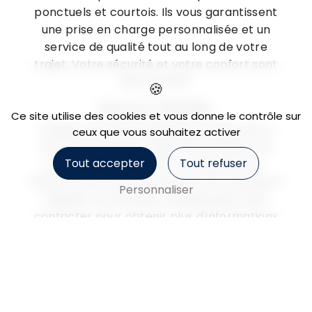
ponctuels et courtois. Ils vous garantissent
une prise en charge personnalisée et un
service de qualité tout au long de votre
trajet. Votre sécurité et votre confort sont
leur priorité.
Service Clientèle
Ce site utilise des cookies et vous donne le contrôle sur
L'équipe de SARL Ambulance Deyres est à
ceux que vous souhaitez activer
votre écoute pour répondre à toutes vos
Tout accepter
Tout refuser
demandes et vous offrir un service sur-
mesure. Que vous ayez besoin d'un transport
Personnaliser
régulier ou ponctuel, n'hésitez pas à les
contacter pour obtenir plus d'informations
sur leurs prestations.
En choisissant SARL Ambulance Deyres pour
vos déplacements à Portiragnes et ses
environs, vous optez pour un service de