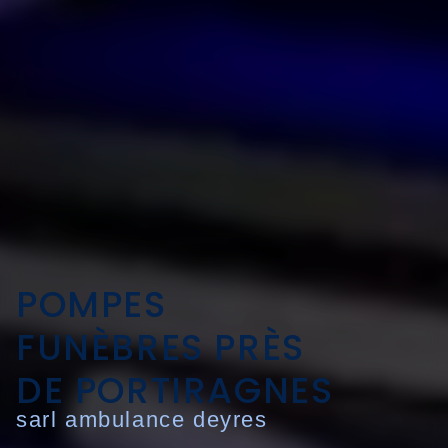
POMPES
FUNÈBRES PRÈS
DE PORTIRAGNES
sarl ambulance deyres