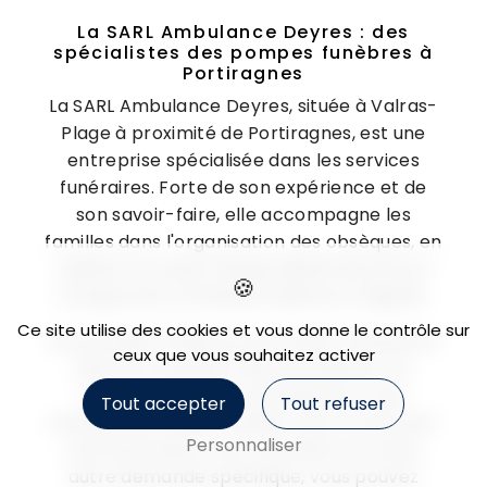
La SARL Ambulance Deyres : des
spécialistes des pompes funèbres à
Portiragnes
La SARL Ambulance Deyres, située à Valras-
Plage à proximité de Portiragnes, est une
entreprise spécialisée dans les services
funéraires. Forte de son expérience et de
son savoir-faire, elle accompagne les
familles dans l'organisation des obsèques, en
veillant à ce que chaque détail soit pris en
charge avec professionnalisme et dignité.
Ce site utilise des cookies et vous donne le contrôle sur
Les pompes funèbres de la SARL Ambulance
ceux que vous souhaitez activer
Deyres proposent des prestations sur
mesure, adaptées aux besoins et aux
Tout accepter
Tout refuser
souhaits de chaque famille. Que ce soit pour
Personnaliser
une inhumation, une crémation ou toute
autre demande spécifique, vous pouvez