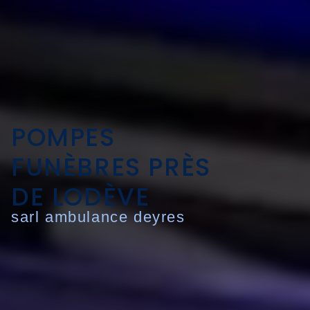
POMPES
FUNÈBRES PRÈS
DE LODÈVE
sarl ambulance deyres